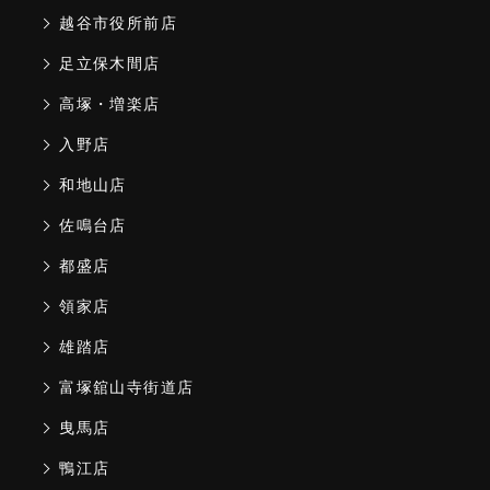
越谷市役所前店
足立保木間店
高塚・増楽店
入野店
和地山店
佐鳴台店
都盛店
領家店
雄踏店
富塚舘山寺街道店
曳馬店
鴨江店