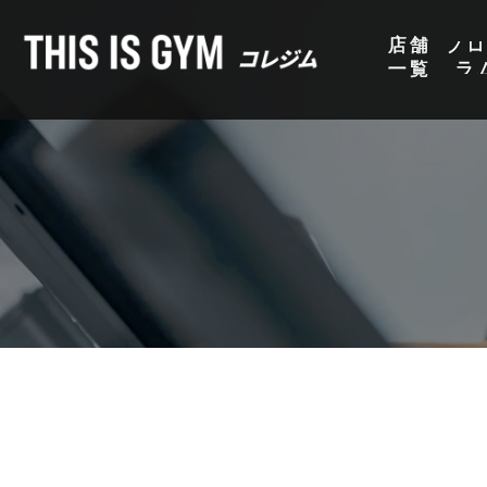
店舗
プ
一覧
ラ