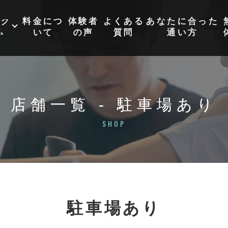
ログ
料金につ
体験者
よくある
あなたに合った
ム
いて
の声
質問
通い方
パーソナルトレーニング
管理栄養士が監修する食事管
店舗一覧 - 駐車場あり
理付き
ダイエットパーソナル
トレーニング
SHOP
コレジムアスリートクラブ
駐車場あり