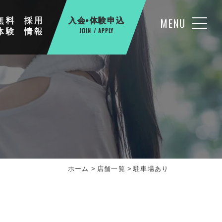
無料
採用
MENU
入会•体験申込
体験
情報
JOIN / APPLY
ホーム
>
店舗一覧
>
駐車場あり