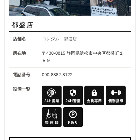
都盛店
店舗名
コレジム 都盛店
所在地
〒430-0815 静岡県浜松市中央区都盛町１
８９
電話番号
090-8882-8122
設備一覧