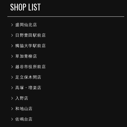
SHOP LIST
盛岡仙北店
日野豊田駅前店
獨協大学駅前店
草加青柳店
越谷市役所前店
足立保木間店
高塚・増楽店
入野店
和地山店
佐鳴台店