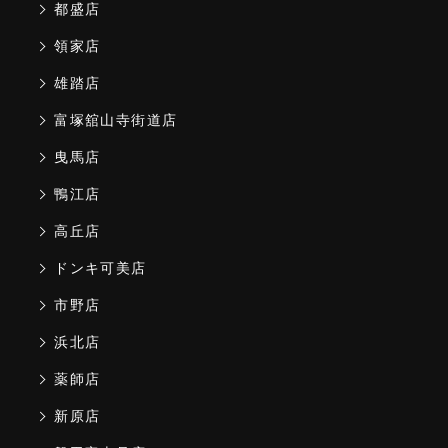
都盛店
領家店
雄踏店
富塚舘山寺街道店
曳馬店
鴨江店
高丘店
ドンキ可美店
市野店
浜北店
薬師店
新原店